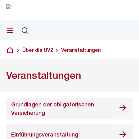
Zu
Zu
Sprunglink
Navigation
Menü
Suchen
Über die UVZ
Veranstaltungen
Deutsch
Veranstaltungen
Grundlagen der obligatorischen
Versicherung
Einführungsveranstaltung