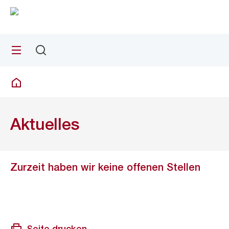
Zu
Zu
Sprunglink
Navigation
Menü
Suchen
Deutsch
Aktuelles
Zurzeit haben wir keine offenen Stellen
Seite drucken